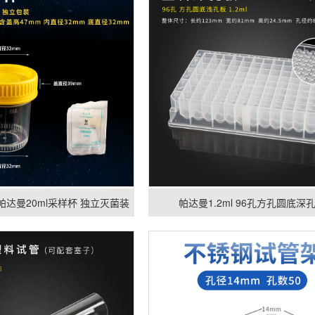
-S 帕达曼20ml采样杯 独立灭菌装
帕达曼1.2ml 96孔方孔圆底深