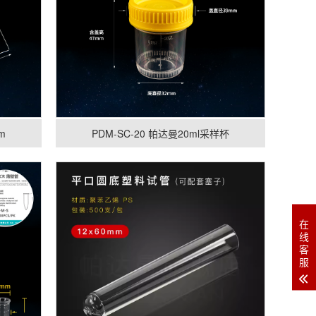
m
PDM-SC-20 帕达曼20ml采样杯
在
线
客
服