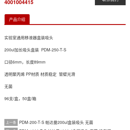
4001004415
产品介绍
实验室通用移液器盒装吸头
200ul加长吸头盒装 PDM-250-T-S
口径6mm，长度89mm
透明聚丙烯 PP材质 材质稳定 管壁光滑
无菌
96支/盒，50盒/箱
PDM-200-T-S 帕达曼200ul盒装吸头 无菌
上一条